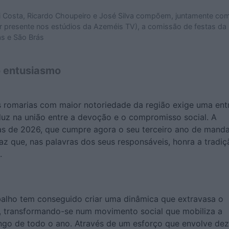
i Costa, Ricardo Choupeiro e José Silva compõem, juntamente co
ar presente nos estúdios da Azeméis TV), a comissão de festas d
s e São Brás
o entusiasmo
 romarias com maior notoriedade da região exige uma ent
aduz na união entre a devoção e o compromisso social. A
s de 2026, que cumpre agora o seu terceiro ano de manda
z que, nas palavras dos seus responsáveis, honra a tradiç
.
balho tem conseguido criar uma dinâmica que extravasa o
 transformando-se num movimento social que mobiliza a
go de todo o ano. Através de um esforço que envolve de