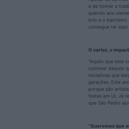
e de honrar a tra
querido aos ulens
brio e o bairrism
consegue ter aqui
O cartaz, o impac
"Aquilo que esta c
culminar daquilo q
iniciativas que es
gerações. Este an
porque são artist
festas em Ul. Já 
que São Pedro aju
“Queremos que a