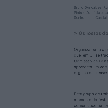
Bruno Gonçalves, Ru
Pinto (não pôde est
Senhora das Candeia
> Os rostos d
Organizar uma das
que, em Ul, se tr
Comissão de Festa
apresenta um carta
orgulha os ulenses
Este grupo de tra
momento da festa,
comunidade ao lon