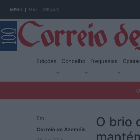
MENU
MAIL
JORNAIS
Edições
Concelho
Freguesias
Opiniã
Ú
O brio
Em
Correio de Azeméis
mantém
28 Jan 2026