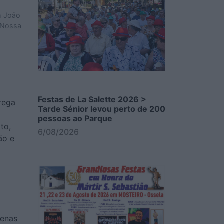
m João
a Nossa
Festas de La Salette 2026 >
rega
Tarde Sénior levou perto de 200
pessoas ao Parque
to,
6/08/2026
ão e
zenas