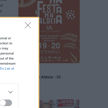
ma
s
 uma
bém
nde a
sonal or
ection to
ou may
 personal
out of the
 downstream
nte
B’s List of
dades
Há Festa na Aldeia - Ul
ente
6/08/2026
e os
 está