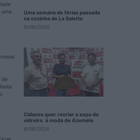
ntade
m uma
Uma semana de férias passada
na cozinha de La Salette
6/08/2026
 nossa
s
m de
festa
o
Cidacos quer recriar a sopa do
vidreiro à moda de Azeméis
6/08/2026
fazer