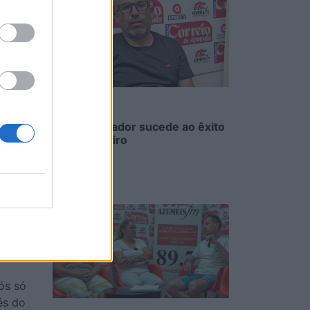
a mais
so com
as
to,
do ao
Sopa à lavrador sucede ao êxito
da do vidreiro
6/08/2026
que
apoio
ossa
is
mos
ós só
és do