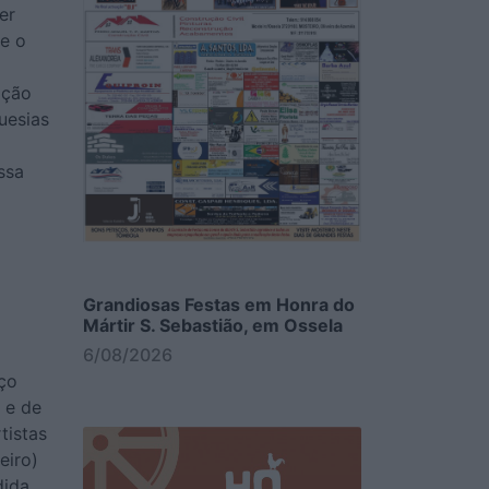
er
 e o
ação
uesias
ssa
Grandiosas Festas em Honra do
Mártir S. Sebastião, em Ossela
6/08/2026
rço
 e de
tistas
eiro)
dida