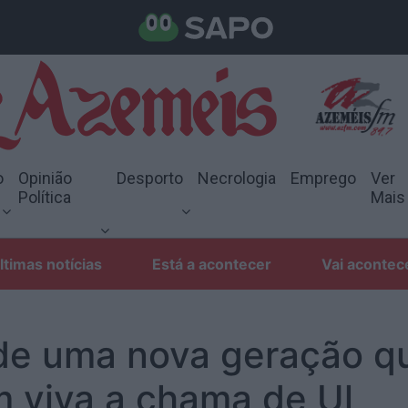
o
Opinião
Desporto
Necrologia
Emprego
Ver
Política
Mais
ltimas notícias
Está a acontecer
Vai acontec
 de uma nova geração q
 viva a chama de Ul