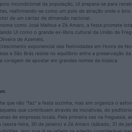
poio incondicional da população, Ul prepara-se para receb
antes, reafirmando-se como um polo de atração onde o brio
otor de um cartaz de dimensão nacional.
enome como José Malhoa e Zé Amaro, a festa promete lot
ando Ul como o grande ex-líbris cultural da União de Freg
Oliveira de Azeméis.
crescimento exponencial das festividades em Honra de No
as e São Brás reside no equilíbrio entre a preservação da
e a coragem de apostar em grandes nomes da música
vo.
ha que não "faz" a festa sozinha, mas sim organiza o esfo
aqueles que contribuem através de iniciativas, do peditório
enas de empresas locais. Pela primeira vez na freguesia, ar
sexta-feira, 30 de janeiro) e Zé Amaro (sábado, 31 de jan
ltidões, algo que já se reflete na adesão considerável me