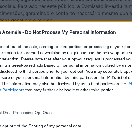
sociais. Para acolher este público, a Comissão investiu nu
dimensões, garantindo o conforto necessário mesmo que a
ricas desafiem o evento.
ulminar de um ciclo iniciado há três anos, que trouxe a Ul
e Azeméis -
Do Not Process My Personal Information
capacidade de atrair não só os habitantes locais, mas tam
ros concelhos que vêm em busca da mística de uma terra o
to opt-out of the sale, sharing to third parties, or processing of your per
as padeiras continua a ser o grande cartão de visita.
formation for targeted advertising by us, please use the below opt-out s
r selection. Please note that after your opt-out request is processed y
eing interest-based ads based on personal information utilized by us or
disclosed to third parties prior to your opt-out. You may separately opt-
mónio.
losure of your personal information by third parties on the IAB’s list of
etenimento, existe uma preocupação profunda com a verte
. This information may also be disclosed by us to third parties on the
IA
Participants
that may further disclose it to other third parties.
imento das diferentes gerações. A Comissão promove ativi
jantares e iniciativas comunitárias (destacando-se uma rec
refeições servidas) que servem para agregar a população e
adições se transmitem aos mais jovens. Este brio ulense, qu
l Data Processing Opt Outs
dam das antigas excursões e da enorme adesão de outrora,
o opt-out of the Sharing of my personal data.
perado com uma roupagem moderna.