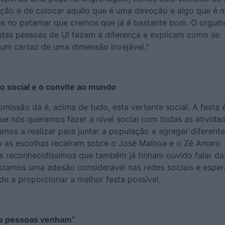
dição e de colocar aquilo que é uma devoção e algo que é 
es no patamar que cremos que já é bastante bom. O orgulh
o das pessoas de Ul fazem a diferença e explicam como se
 um cartaz de uma dimensão invejável."
to social e o convite ao mundo
omissão dá é, acima de tudo, esta vertente social. A festa 
ue nós queremos fazer a nível social com todas as ativida
tamos a realizar para juntar a população e agregar diferent
o as escolhas recaíram sobre o José Malhoa e o Zé Amaro
as reconhecidíssimos que também já tinham ouvido falar da
notamos uma adesão considerável nas redes sociais e espe
de a proporcionar a melhor festa possível.
s pessoas venham”