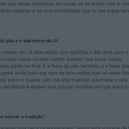
avés das várias iniciativas. As coisas só se fazem com a vo
várias pessoas e de uma comunidade que se une e que te
 do pão e o bairrismo de Ul
cresceu em Ul sabe aquilo que significa o São Brás para a
s muitas vezes os mais velhos dizerem que havia muitas
uita gente de fora. É a festa do pão também, é a festa da
 gente ainda hoje que vem de fora nestes dias ou neste fi
lar para vir buscar pão. Há uma tradição associada a esta 
m satisfeitas e apoiam-nos porque reconhecem que damos 
 honrar a tradição”
 apenas uma peça na engrenagem, temos esta vontade de 