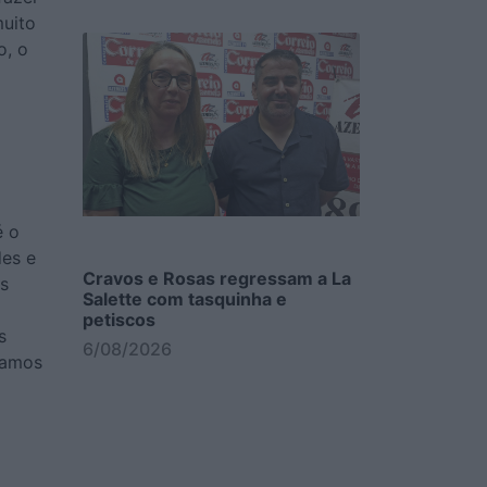
muito
o, o
é o
des e
Cravos e Rosas regressam a La
es
Salette com tasquinha e
petiscos
s
6/08/2026
ramos