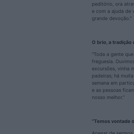
peditório, ora atr
e com a ajuda de 
grande devoção."
O brio, a tradição
"Toda a gente que 
freguesia. Ouvimo
excursões, vinha m
padeiras; há muita
semana em particu
e as pessoas fica
nosso melhor.”
“Temos vontade de
Apesar de sermos