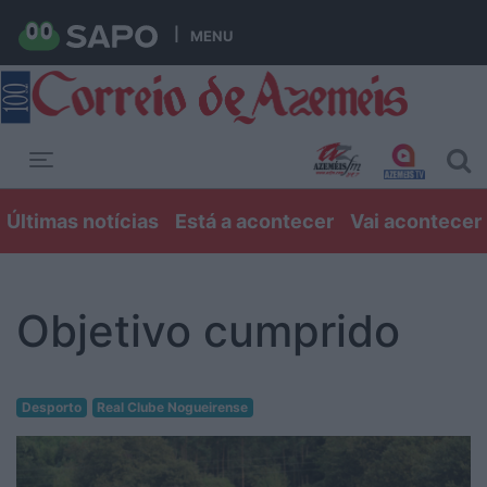
MENU
Toggle navigation
Últimas notícias
Está a acontecer
Vai acontecer
Objetivo cumprido
Desporto
Real Clube Nogueirense