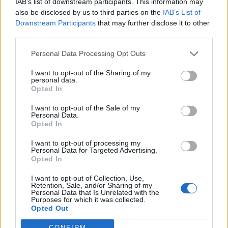
IAB’s list of downstream participants. This information may
also be disclosed by us to third parties on the
IAB’s List of
Downstream Participants
that may further disclose it to other
third parties.
Personal Data Processing Opt Outs
Santiago de Riba-Ul > Os Últimos dão nova vida à
I want to opt-out of the Sharing of my
antiga casa dos Socorros Mútuos
personal data.
Opted In
8/08/2026
I want to opt-out of the Sale of my
Personal Data.
Opted In
I want to opt-out of processing my
Personal Data for Targeted Advertising.
Opted In
I want to opt-out of Collection, Use,
Retention, Sale, and/or Sharing of my
Personal Data that Is Unrelated with the
Purposes for which it was collected.
Opted Out
CONFIRM