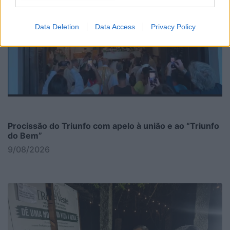
Data Deletion
Data Access
Privacy Policy
Procissão do Triunfo com apelo à união e ao “Triunfo
do Bem”
9/08/2026