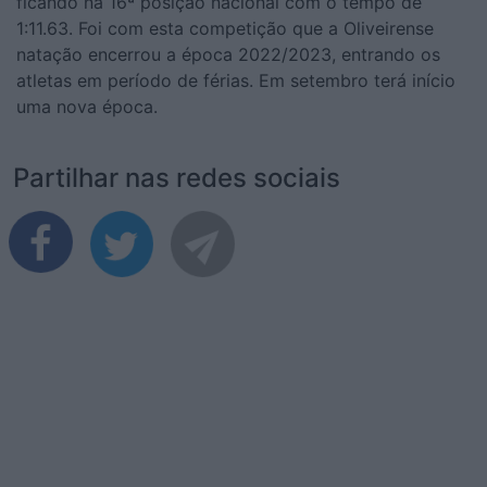
ficando na 16ª posição
n
acional com o tempo
de
1:11.63.
Foi com esta competição que a
Oliveirense
n
atação encerrou a
é
poca 2022/2023, entrando os
atletas em período de férias. Em
s
etembro
terá início
um
a nova época.
Partilhar nas redes sociais