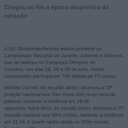
Chegou ao fim a época desportiva da
natação
A UD Oliveirense/Fersilva esteve presente no
Campeonato Nacional de Juvenis, Juniores e S
e
niores,
que se realizou no Complexo Olímpico de
Coimbra
,
nos dias 28, 29 e 30 de
j
ulho. Neste
c
ampeonato participaram 745 atletas de 111
c
lubes.
Matilde Correia, do escalão
s
énior, alcançou a 13ª
posição nacional aos 50m livres com novo recorde
pessoal, nadando a distância em 28.06
segundos.
Núria Silva, do escalão
j
únior, alcançou a 11ª
posição nacional aos 50m costas, nadando a distância
em 32.34.
A jovem n
adou ainda os 100m costas,