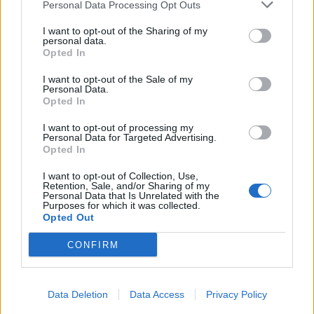
Personal Data Processing Opt Outs
I want to opt-out of the Sharing of my
personal data.
Opted In
I want to opt-out of the Sale of my
Personal Data.
Opted In
I want to opt-out of processing my
Placa improvisada pede civismo, sacos respondem
Personal Data for Targeted Advertising.
no passeio
Opted In
7/08/2026
I want to opt-out of Collection, Use,
Retention, Sale, and/or Sharing of my
Personal Data that Is Unrelated with the
Purposes for which it was collected.
Opted Out
CONFIRM
Data Deletion
Data Access
Privacy Policy