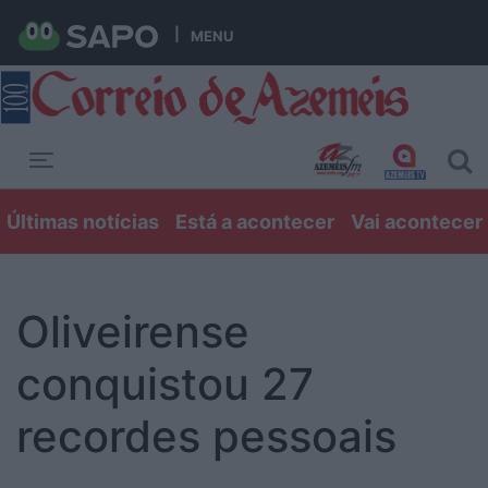
MENU
Toggle navigation
Últimas notícias
Está a acontecer
Vai acontecer
Oliveirense
conquistou 27
recordes pessoais