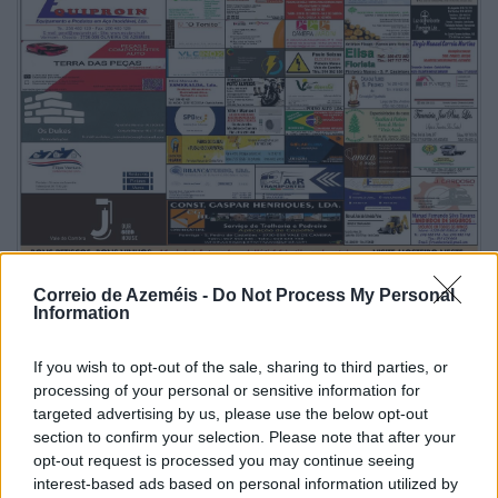
Correio de Azeméis -
Do Not Process My Personal
Information
Grandiosas Festas em Honra do Mártir S. Sebastião,
em Ossela
If you wish to opt-out of the sale, sharing to third parties, or
6/08/2026
processing of your personal or sensitive information for
targeted advertising by us, please use the below opt-out
section to confirm your selection. Please note that after your
opt-out request is processed you may continue seeing
interest-based ads based on personal information utilized by