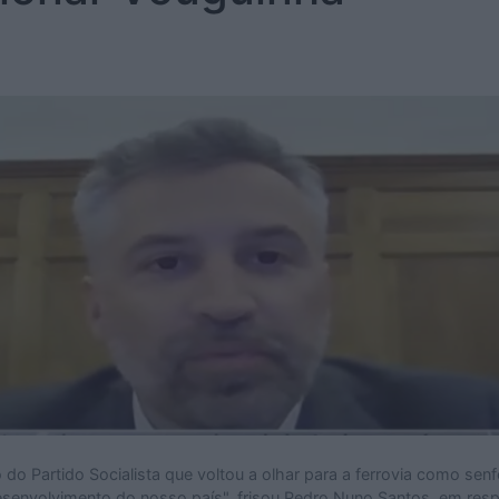
 do Partido Socialista que voltou a olhar para a ferrovia como sen
esenvolvimento do nosso país", frisou Pedro Nuno Santos, em res