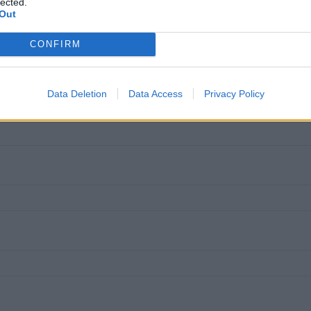
lected.
Out
qui!
CONFIRM
Data Deletion
Data Access
Privacy Policy