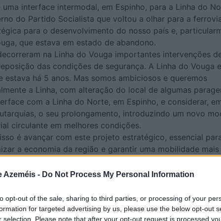
 uma interface intermodal, em Espinho, para a Linha do No
rno do Partido Socialista que voltou a olhar para a ferrovi
égica para o desenvolvimento do nosso país e, particular
ouga, que estava em estado de abandono.
ecorreram na Linha do Vouga importantes intervenções d
eposição das condições de segurança. A Linha do Vouga e
e estava há 5 anos. Mas somos ambiciosos e queremos
ralmente a Linha, com alteração do local de algumas parage
terface com a Linha do Norte, em Espinho, e considerar, e
utarquias, o seu prolongamento, introduzindo um novo mo
rial circulante em melhores condições.
so é avançar com este projeto estratégico, essencial para
izar a economia da região e garantir uma mobilidade mais
ém a oportunidade para questionar o secretário-geral do
e Azeméis -
Do Not Process My Personal Information
l ligação da Linha Amarela do Metro do Porto desde Vila D
aia, até OAZ, tendo como paralelo a mesma extensão de
to opt-out of the sale, sharing to third parties, or processing of your per
nha Vermelha, que liga o Porto à Póvoa de Varzim. O antigo
formation for targeted advertising by us, please use the below opt-out s
r selection. Please note that after your opt-out request is processed y
-estruturas descartou a possibilidade de extensões a sul do