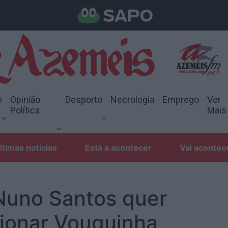
o
Opinião
Desporto
Necrologia
Emprego
Ver
Política
Mais
ltimas notícias
Está a acontecer
Vai acontec
Nuno Santos quer
cionar Vouguinha