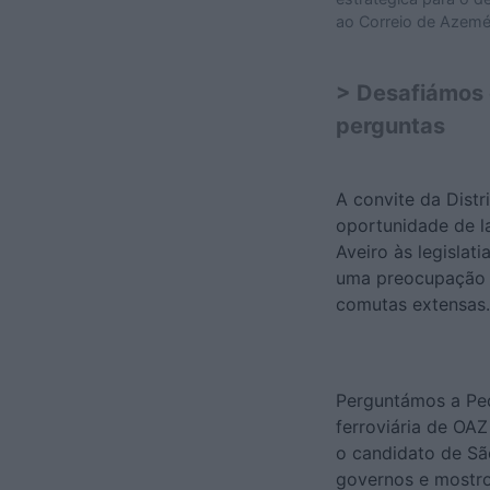
ao Correio de Azemé
> Desafiámos o
perguntas
A convite da Distr
oportunidade de la
Aveiro às legislat
uma preocupação p
comutas extensas.
Perguntámos a Ped
ferroviária de OA
o candidato de Sã
governos e mostro