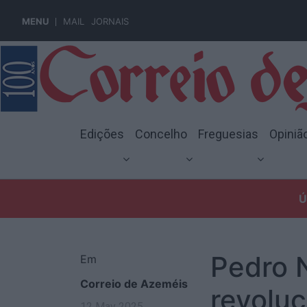
MENU
MAIL
JORNAIS
Edições
Concelho
Freguesias
Opiniã
Ú
Pedro 
Em
Correio de Azeméis
revolu
12 May 2025