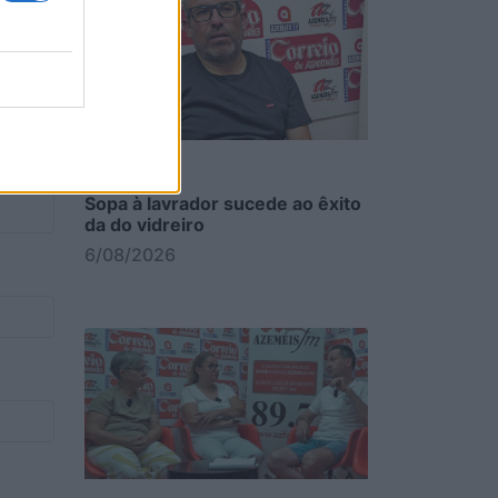
Sopa à lavrador sucede ao êxito
da do vidreiro
6/08/2026