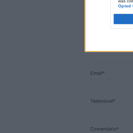
was col
Opted 
Comente A
Nome*
Email*
Telemóvel*
Comentário*