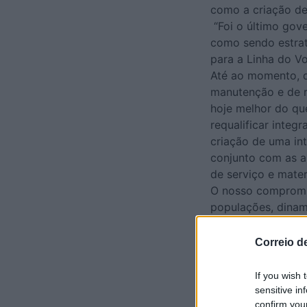
como a criação de
“Foi o último gove
como sendo estrat
para a Linha do V
Até ao momento, d
manutenção e de r
hoje melhor do qu
requalificar integ
criação de uma in
conjunto com as a
de serviço e mate
O nosso compromis
populações, dinam
sustentável."
Aproveitámos tamb
Correio d
sobre uma eventua
em Vila Nova de G
If you wish 
quilómetros da Li
sensitive in
confirm you
ministro das infra