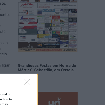
rte:
a
mente,
e
stá
ns, a
m
delo
 ligar
Grandiosas Festas em Honra do
Mártir S. Sebastião, em Ossela
6/08/2026
 PS
’Este,
sonal or
ection to
ou may