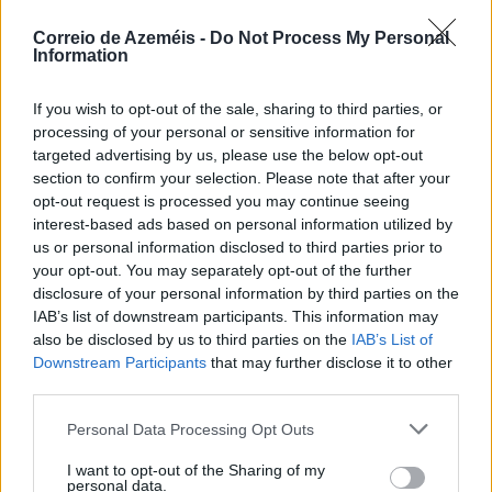
Correio de Azeméis -
Do Not Process My Personal
Information
If you wish to opt-out of the sale, sharing to third parties, or
processing of your personal or sensitive information for
targeted advertising by us, please use the below opt-out
section to confirm your selection. Please note that after your
Emoção com o Grupo de Fados da Faculdade de
opt-out request is processed you may continue seeing
Engenharia da Universidade do Porto no escadório
do Santuário
interest-based ads based on personal information utilized by
us or personal information disclosed to third parties prior to
8/08/2026
your opt-out. You may separately opt-out of the further
disclosure of your personal information by third parties on the
IAB’s list of downstream participants. This information may
also be disclosed by us to third parties on the
IAB’s List of
Downstream Participants
that may further disclose it to other
third parties.
Personal Data Processing Opt Outs
I want to opt-out of the Sharing of my
personal data.