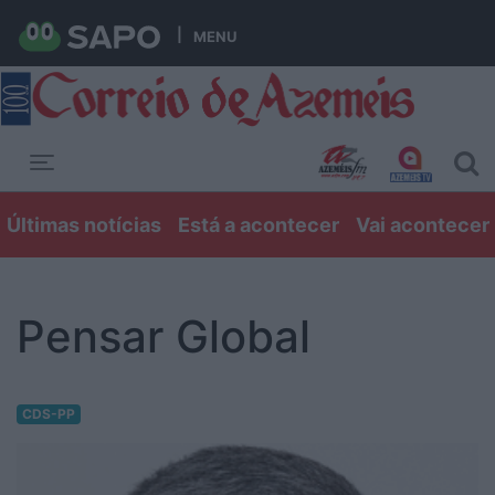
MENU
Toggle navigation
Últimas notícias
Está a acontecer
Vai acontecer
Pensar Global
CDS-PP