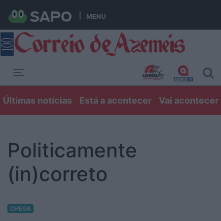
MENU
Toggle navigation
Últimas notícias
Está a acontecer
Vai acontecer
Politicamente
(in)correto
CHEGA