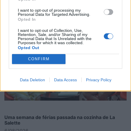
Sopa à lavrador sucede ao êxito da do vidreiro
I want to opt-out of processing my
Personal Data for Targeted Advertising.
6/08/2026
Opted In
I want to opt-out of Collection, Use,
Retention, Sale, and/or Sharing of my
Personal Data that Is Unrelated with the
Purposes for which it was collected.
Opted Out
CONFIRM
Data Deletion
Data Access
Privacy Policy
Uma semana de férias passada na cozinha de La
Salette
6/08/2026