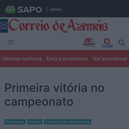
MENU
Toggle navigation
Últimas notícias
Está a acontecer
Vai acontecer
Primeira vitória no
campeonato
Destaques
Futebol
Futebol Clube Macieirense