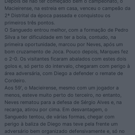
Depois de não ter começado bem o campeonato, o
Macieirense, na estreia em casa, venceu o campeão da
2ª Distrital da época passada e conquistou os
primeiros três pontos.
O Sanguedo entrou melhor, com a formação de Pedro
Silva a ter dificuldade em ter a bola, contudo, na
primeira oportunidade, marcou por Neves, após um
bom cruzamento de Joca. Pouco depois, Marques fez
o 2-0. Os visitantes ficaram abalados com estes dois
golos e, só perto do intervalo, chegaram com perigo à
área adversária, com Diego a defender o remate de
Cordeiro.
Aos 59', o Macieirense, mesmo com um jogador a
menos, esteve muito perto do terceiro, no entanto,
Neves rematou para a defesa de Sérgio Alves e, na
recarga, atirou por cima. Em desvantagem, o
Sanguedo tentou, de várias formas, chegar com
perigo à baliza de Diego mas teve pela frente um
adversário bem organizado defensivamente e, só no