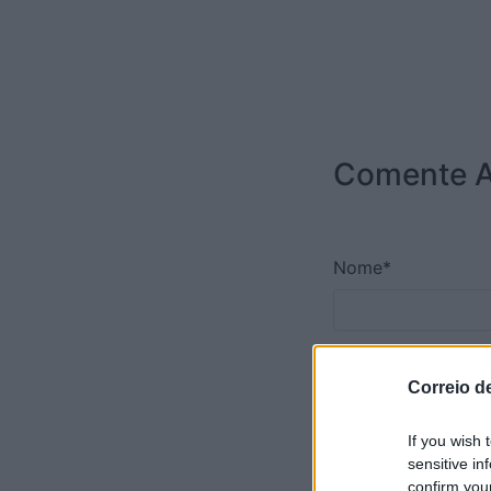
Comente A
Nome*
Email*
Correio d
If you wish 
sensitive in
Telemóvel*
confirm you