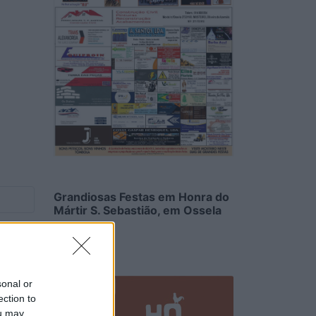
Grandiosas Festas em Honra do
Mártir S. Sebastião, em Ossela
6/08/2026
sonal or
ection to
ou may