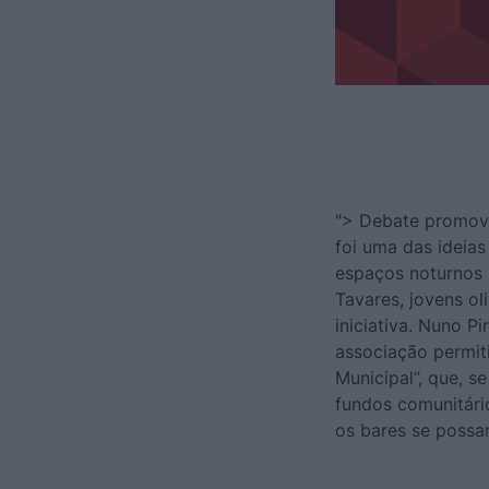
"> Debate promovi
foi uma das ideia
espaços noturnos 
Tavares, jovens o
iniciativa. Nuno P
associação permit
Municipal”, que, s
fundos comunitári
os bares se possam