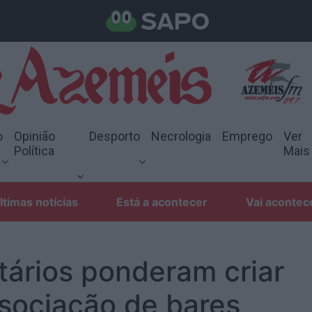
o
Opinião
Desporto
Necrologia
Emprego
Ver
Política
Mais
ltimas notícias
Está a acontecer
Vai acontec
tários ponderam criar
sociação de bares