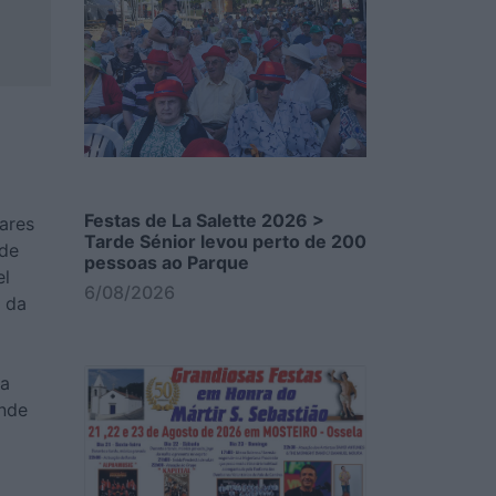
Festas de La Salette 2026 >
ares
Tarde Sénior levou perto de 200
 de
pessoas ao Parque
el
6/08/2026
a da
 a
onde