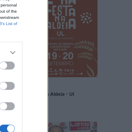
 personal
out of the
 downstream
B’s List of
Há Festa na Aldeia - Ul
6/08/2026