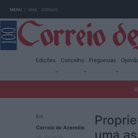
MENU
MAIL
JORNAIS
Edições
Concelho
Freguesias
Opiniã
Ú
Proprie
Em
Correio de Azeméis
uma as
25 Jun 2019