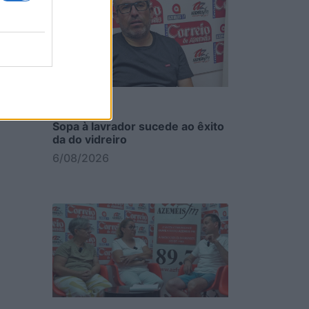
Sopa à lavrador sucede ao êxito
da do vidreiro
6/08/2026