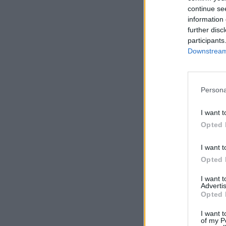
continue se
information 
further disc
Comentário*
participants
Downstream 
Persona
I want t
Opted 
I want t
Opted 
I want 
Advertis
Opted 
Comentar
I want t
of my P