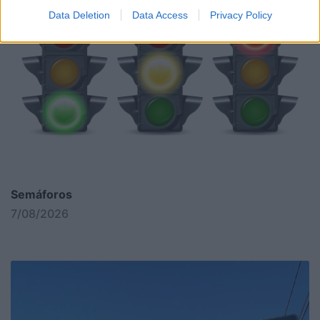
Data Deletion
Data Access
Privacy Policy
Semáforos
7/08/2026