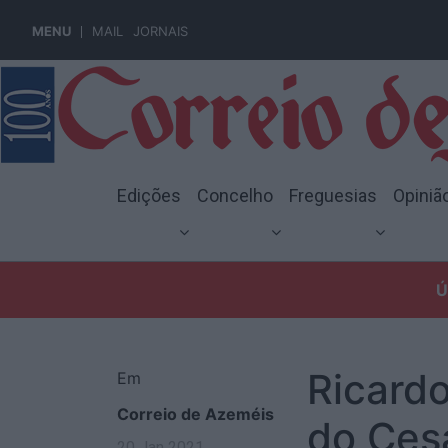
MENU
MAIL
JORNAIS
Edições
Concelho
Freguesias
Opiniã
Ú
Ricardo
Em
Correio de Azeméis
do Ces
20 Jan 2021