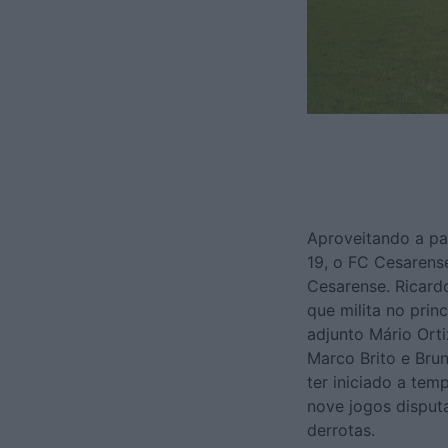
Aproveitando a p
19, o FC Cesarens
Cesarense. Ricardo
que milita no prin
adjunto Mário Ort
Marco Brito e Bru
ter iniciado a te
nove jogos disput
derrotas.