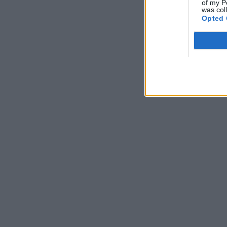
of my P
was col
Opted 