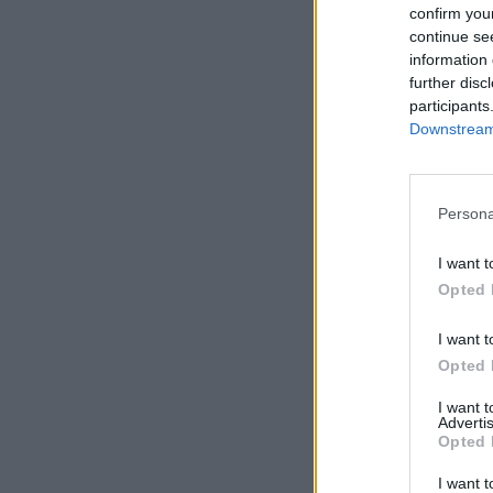
confirm you
Telemóvel*
continue se
information 
further disc
participants
Comentário*
Downstream 
Persona
I want t
Opted 
I want t
Opted 
I want 
Advertis
Opted 
Comentar
I want t