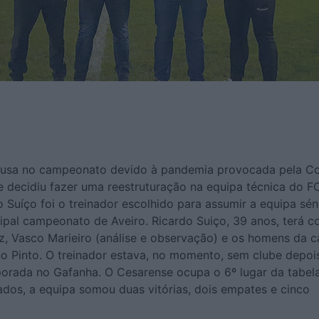
ausa no campeonato devido à pandemia provocada pela Co
e decidiu fazer uma reestruturação na equipa técnica do F
 Suíço foi o treinador escolhido para assumir a equipa séni
cipal campeonato de Aveiro. Ricardo Suiço, 39 anos, terá 
iz, Vasco Marieiro (análise e observação) e os homens da c
no Pinto. O treinador estava, no momento, sem clube depoi
mporada no Gafanha. O Cesarense ocupa o 6º lugar da tabel
ados, a equipa somou duas vitórias, dois empates e cinco