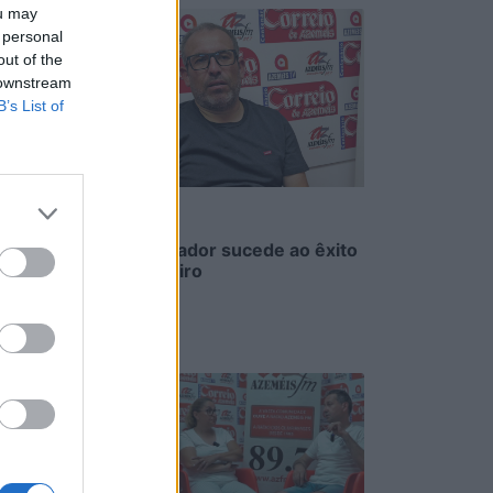
ou may
 personal
out of the
 downstream
B’s List of
Sopa à lavrador sucede ao êxito
da do vidreiro
6/08/2026