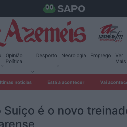
o
Opinião
Desporto
Necrologia
Emprego
Ver
Política
Mais
ltimas notícias
Está a acontecer
Vai acontec
 Suiço é o novo treinad
arense