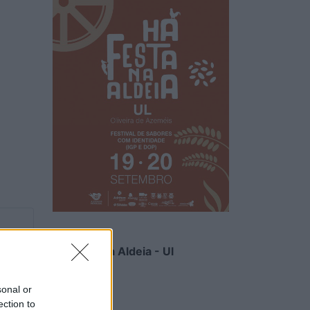
Há Festa na Aldeia - Ul
6/08/2026
sonal or
ection to