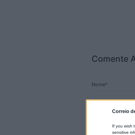
Comente A
Nome*
Correio d
Email*
If you wish 
sensitive in