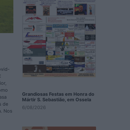
vid-
C
or,
como
Grandiosas Festas em Honra do
asa
Mártir S. Sebastião, em Ossela
s de
6/08/2026
a. Nos