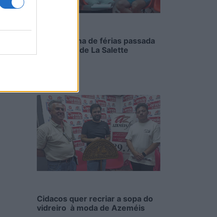
Uma semana de férias passada
na cozinha de La Salette
6/08/2026
Cidacos quer recriar a sopa do
vidreiro à moda de Azeméis