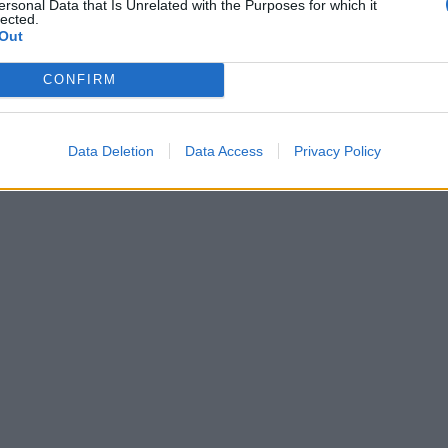
ersonal Data that Is Unrelated with the Purposes for which it
lected.
Out
CONFIRM
Data Deletion
Data Access
Privacy Policy