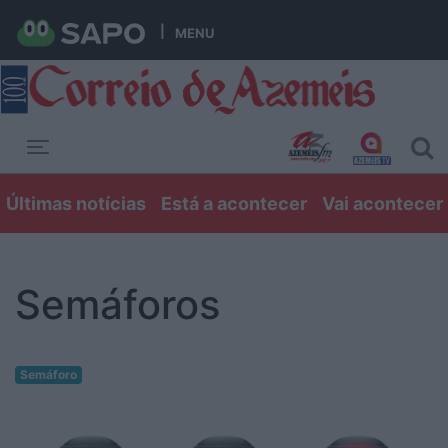
MENU
Toggle navigation
Últimas notícias
Está a acontecer
Vai acontecer
Semáforos
Semáforo