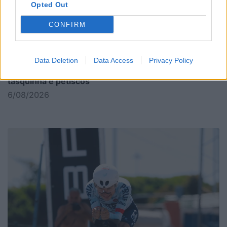
Opted Out
CONFIRM
Data Deletion
Data Access
Privacy Policy
Cravos e Rosas regressam a La Salette com
tasquinha e petiscos
6/08/2026