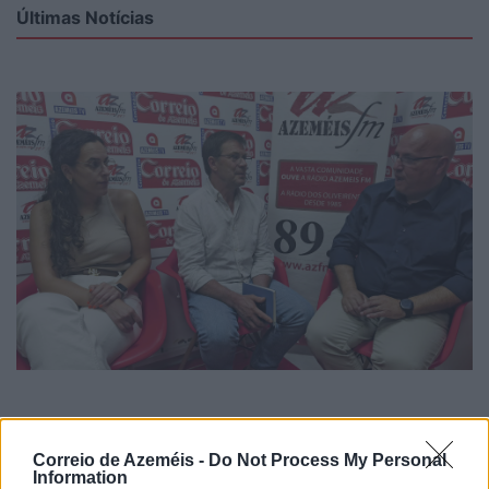
Últimas Notícias
Bandas dão dignidade às festas
Correio de Azeméis -
Do Not Process My Personal
9/08/2026
Information