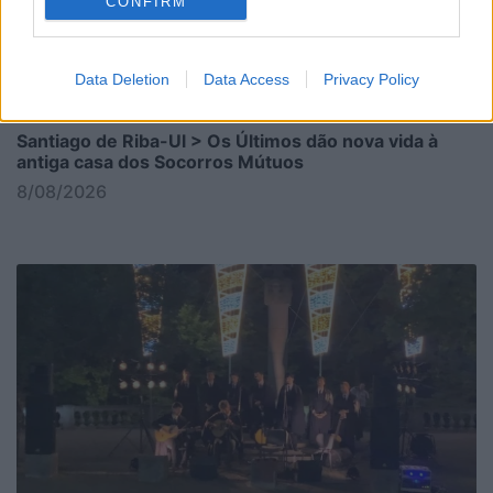
CONFIRM
Data Deletion
Data Access
Privacy Policy
Santiago de Riba-Ul > Os Últimos dão nova vida à
antiga casa dos Socorros Mútuos
8/08/2026