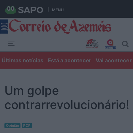
MENU
Toggle navigation
Últimas notícias
Está a acontecer
Vai acontecer
Um golpe
contrarrevolucionário!
Opinião
PCP