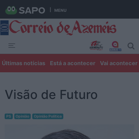
MENU
Toggle navigation
Últimas notícias
Está a acontecer
Vai acontecer
Visão de Futuro
PS
Opinião
Opinião Política