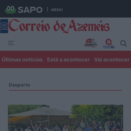
MENU
Toggle navigation
Últimas notícias
Está a acontecer
Vai acontecer
Desporto