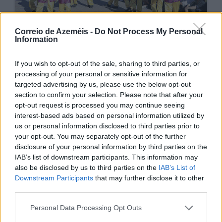
Correio de Azeméis -
Do Not Process My Personal
Desfiles carnavalescos enchem ruas do
Information
concelho
11/02/2026
If you wish to opt-out of the sale, sharing to third parties, or
processing of your personal or sensitive information for
targeted advertising by us, please use the below opt-out
section to confirm your selection. Please note that after your
opt-out request is processed you may continue seeing
interest-based ads based on personal information utilized by
us or personal information disclosed to third parties prior to
your opt-out. You may separately opt-out of the further
disclosure of your personal information by third parties on the
IAB’s list of downstream participants. This information may
also be disclosed by us to third parties on the
IAB’s List of
Downstream Participants
that may further disclose it to other
third parties.
Uma união para a vida
11/02/2026
Personal Data Processing Opt Outs