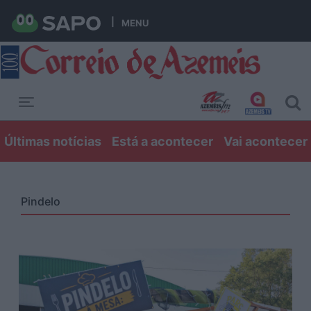
MENU
Toggle navigation
Últimas notícias
Está a acontecer
Vai acontecer
Pindelo